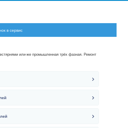
нок в сервис
шестярнями или-же промышленная трёх фазная. Ремонт
блей
блей