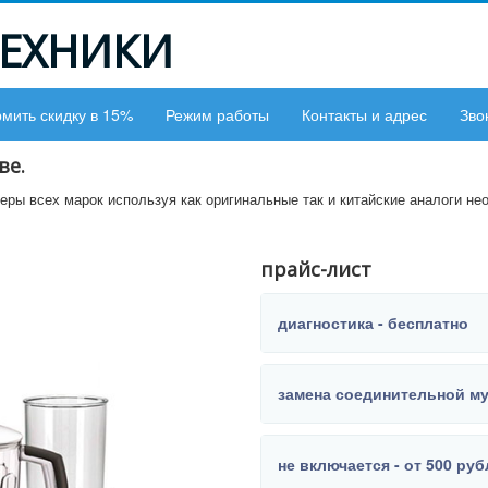
ТЕХНИКИ
мить скидку в 15%
Режим работы
Контакты и адрес
Зво
ве.
ры всех марок используя как оригинальные так и китайские аналоги не
прайс-лист
диагностика - бесплатно
замена соединительной му
не включается - от 500 ру